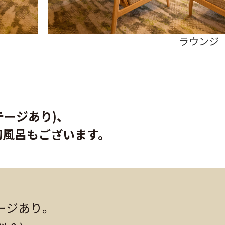
おもてなし茶席ス
ステージあり)、
切風呂もございます。
テージあり。