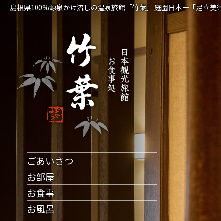
島根県100%源泉かけ流しの温泉旅館「竹葉」
庭園日本一「足立美術
ごあいさつ
お部屋
お食事
お風呂