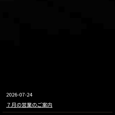
2026-07-24
７月の営業のご案内